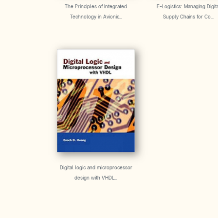
The Principles of Integrated
E-Logistics: Managing Digita
Technology in Avionic...
Supply Chains for Co...
Digital logic and microprocessor
design with VHDL...