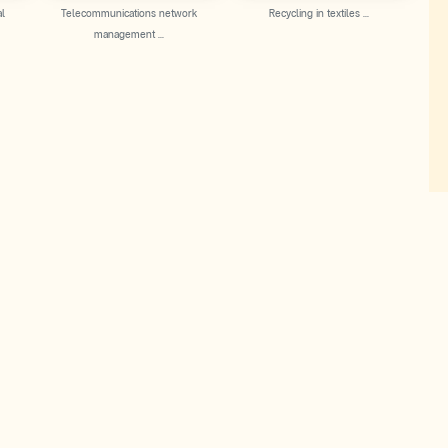
l
Telecommunications network
Recycling in textiles ...
management ...