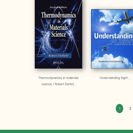
Thermodynamics in materials
Understanding flight ...
science / Robert DeHof...
1
2