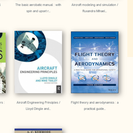
l
The basic aerobatic manual : with
Aircraft modeling and simulation /
spin and upset r...
Ruxandra Mihael...
rs :
Aircraft Engineering Principles /
Flight theory and aerodynamics : a
Lloyd Dingle and...
practical guide...