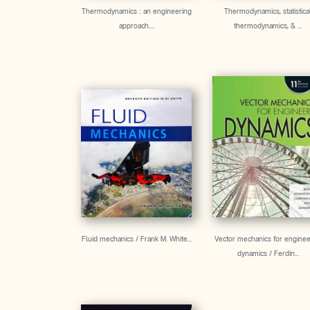
Thermodynamics : an engineering
Thermodynamics, statistica
approach....
thermodynamics, & ...
Fluid mechanics / Frank M. White...
Vector mechanics for enginee
dynamics / Ferdin...