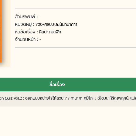
สำนักพิมพ์ :
-
หมวดหมู่ :
700-ศิลปะและนันทนาการ
หัวข้อเรื่อง :
ศิลปะ กราฟิก
จำนวนหน้า :
-
ชื่อเรื่อง
n Quiz Vol.2 : ออกแบบอย่างไรให้สวย ? / ทะนะกะ คุมิโกะ ; ณิชมน หิรัญพฤกษ์, แป