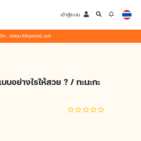
เข้าสู่ระบบ
ิโกะ ; ณิชมน หิรัญพฤกษ์, แปล
บบอย่างไรให้สวย ? / ทะนะกะ