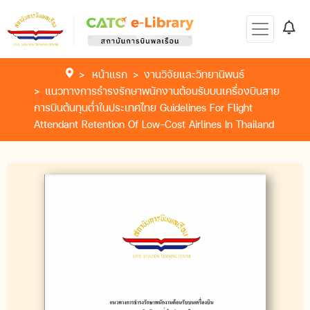
หน้าแรก
งานวิจัยและวิทยานิพนธ์
แนวทางการธำรงรักษาพนักงานต้อนรับบนเครื่องบินสาย
การบินต้นทุนต่ำในประเทศไทย Guidelines For Flight
Attendant Retention Of Low-Cost Airlines In Thailand