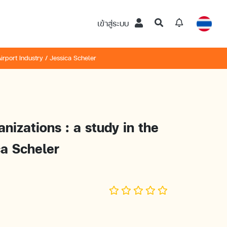
เข้าสู่ระบบ
irport Industry / Jessica Scheler
anizations : a study in the
ca Scheler