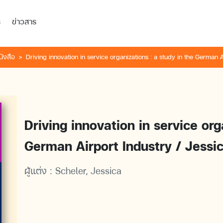
ร
ข่าวสาร
นังสือ
Driving innovation in service organizations : a study in the German A
Driving innovation in service org
German Airport Industry / Jessi
ผู้แต่ง :
Scheler, Jessica